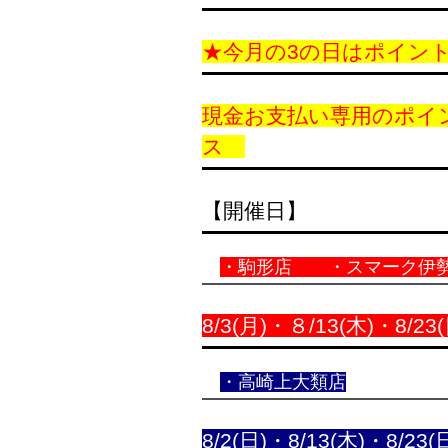
★今月の3の日はポイン
現金お支払い専用のポイ
ス
【開催日】
・
・駒形店 ・スマーク伊
8/3(月)・８/13(木)・8/23(
・高崎上大類店
8/2(日)・8/13(木)・8/23(