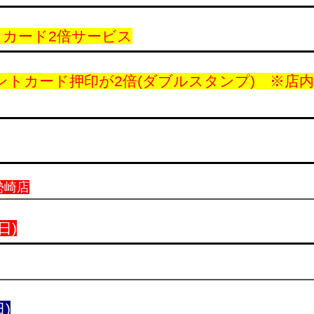
トカード2倍サービス
ントカード押印が2倍(ダブルスタンプ) ※店
勢崎店
日)
日)